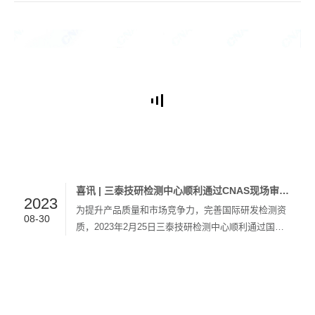
解决方案，旨在为动力电池提供全方位的保护。我们
的解决方案包括以下关键组件：▶动力电池防护板：
采…
喜讯 | 三泰技研检测中心顺利通过CNAS现场审核认可
2023
为提升产品质量和市场竞争力，完善国际研发检测资
08-30
质，2023年2月25日三泰技研检测中心顺利通过国家
认可委员会(CNAS)实验室认证，通过专家组现场评
审认可，成为全国为数不多拥有国家CNAS实验室的
汽车内饰制造企业。持续加大科研投入 三泰车饰集
团…
三泰车饰集团入选“2022年广州拟上市高企后备百强榜单”