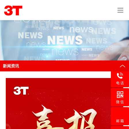
新闻资讯
电 话
微 信
邮 箱