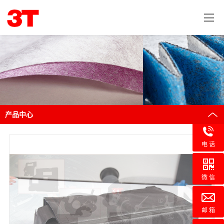
产品中心
电 话
微 信
邮 箱